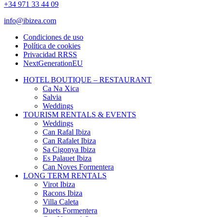
+34 971 33 44 09
info@ibizea.com
Condiciones de uso
Política de cookies
Privacidad RRSS
NextGenerationEU
HOTEL BOUTIQUE – RESTAURANT
Ca Na Xica
Salvia
Weddings
TOURISM RENTALS & EVENTS
Weddings
Can Rafal Ibiza
Can Rafalet Ibiza
Sa Cigonya Ibiza
Es Palauet Ibiza
Can Noves Formentera
LONG TERM RENTALS
Virot Ibiza
Racons Ibiza
Villa Caleta
Duets Formentera