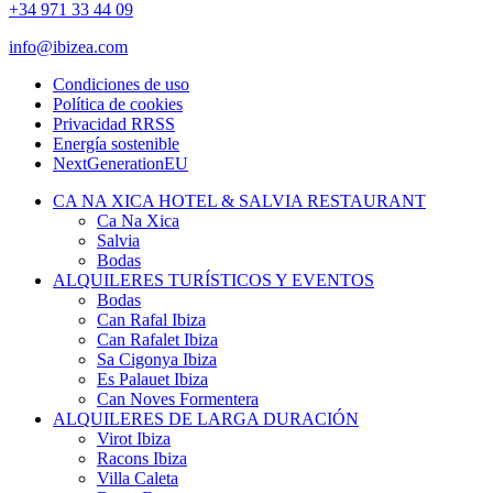
+34 971 33 44 09
info@ibizea.com
Condiciones de uso
Política de cookies
Privacidad RRSS
Energía sostenible
NextGenerationEU
CA NA XICA HOTEL & SALVIA RESTAURANT
Ca Na Xica
Salvia
Bodas
ALQUILERES TURÍSTICOS Y EVENTOS
Bodas
Can Rafal Ibiza
Can Rafalet Ibiza
Sa Cigonya Ibiza
Es Palauet Ibiza
Can Noves Formentera
ALQUILERES DE LARGA DURACIÓN
Virot Ibiza
Racons Ibiza
Villa Caleta