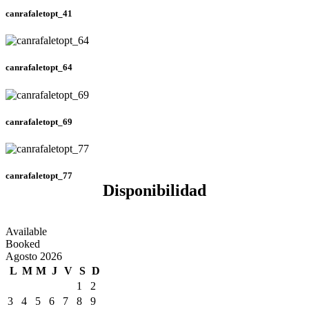
canrafaletopt_41
canrafaletopt_64
canrafaletopt_69
canrafaletopt_77
Disponibilidad
Available
Booked
Agosto 2026
L
M
M
J
V
S
D
1
2
3
4
5
6
7
8
9