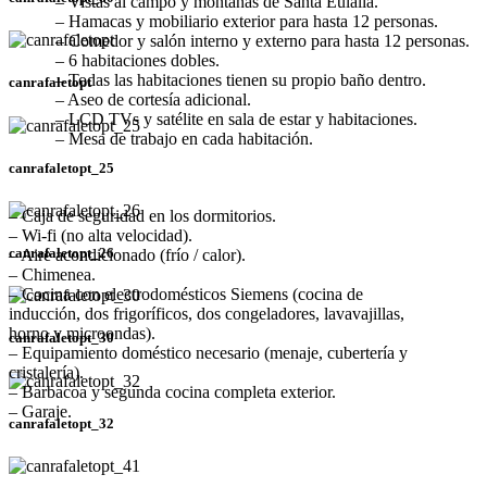
– Vistas al campo y montañas de Santa Eulalia.
– Hamacas y mobiliario exterior para hasta 12 personas.
– Comedor y salón interno y externo para hasta 12 personas.
– 6 habitaciones dobles.
– Todas las habitaciones tienen su propio baño dentro.
canrafaletopt
– Aseo de cortesía adicional.
– LCD TVs y satélite en sala de estar y habitaciones.
– Mesa de trabajo en cada habitación.
canrafaletopt_25
– Caja de seguridad en los dormitorios.
– Wi-fi (no alta velocidad).
canrafaletopt_26
– Aire acondicionado (frío / calor).
– Chimenea.
– Cocina con electrodomésticos Siemens (cocina de
inducción, dos frigoríficos, dos congeladores, lavavajillas,
horno y microondas).
canrafaletopt_30
– Equipamiento doméstico necesario (menaje, cubertería y
cristalería).
– Barbacoa y segunda cocina completa exterior.
– Garaje.
canrafaletopt_32