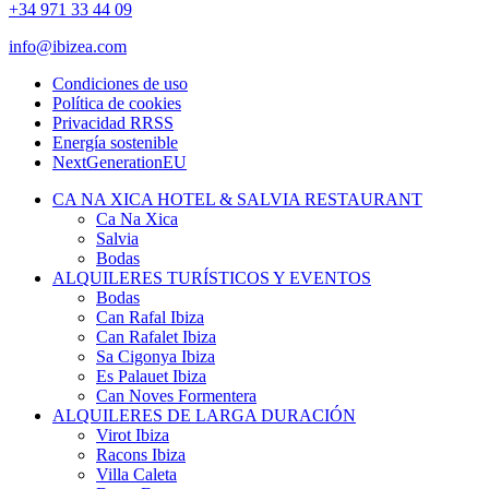
+34 971 33 44 09
info@ibizea.com
Condiciones de uso
Política de cookies
Privacidad RRSS
Energía sostenible
NextGenerationEU
CA NA XICA HOTEL & SALVIA RESTAURANT
Ca Na Xica
Salvia
Bodas
ALQUILERES TURÍSTICOS Y EVENTOS
Bodas
Can Rafal Ibiza
Can Rafalet Ibiza
Sa Cigonya Ibiza
Es Palauet Ibiza
Can Noves Formentera
ALQUILERES DE LARGA DURACIÓN
Virot Ibiza
Racons Ibiza
Villa Caleta