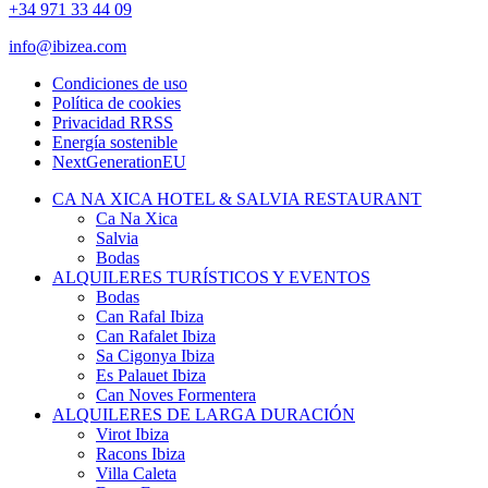
+34 971 33 44 09
info@ibizea.com
Condiciones de uso
Política de cookies
Privacidad RRSS
Energía sostenible
NextGenerationEU
CA NA XICA HOTEL & SALVIA RESTAURANT
Ca Na Xica
Salvia
Bodas
ALQUILERES TURÍSTICOS Y EVENTOS
Bodas
Can Rafal Ibiza
Can Rafalet Ibiza
Sa Cigonya Ibiza
Es Palauet Ibiza
Can Noves Formentera
ALQUILERES DE LARGA DURACIÓN
Virot Ibiza
Racons Ibiza
Villa Caleta