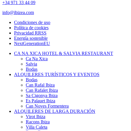
+34 971 33 44 09
info@ibizea.com
Condiciones de uso
Política de cookies
Privacidad RRSS
Energía sostenible
NextGenerationEU
CA NA XICA HOTEL & SALVIA RESTAURANT
Ca Na Xica
Salvia
Bodas
ALQUILERES TURÍSTICOS Y EVENTOS
Bodas
Can Rafal Ibiza
Can Rafalet Ibiza
Sa Cigonya Ibiza
Es Palauet Ibiza
Can Noves Formentera
ALQUILERES DE LARGA DURACIÓN
Virot Ibiza
Racons Ibiza
Villa Caleta