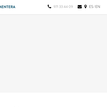
971 33 44 09
ES
/
EN
RMENTERA