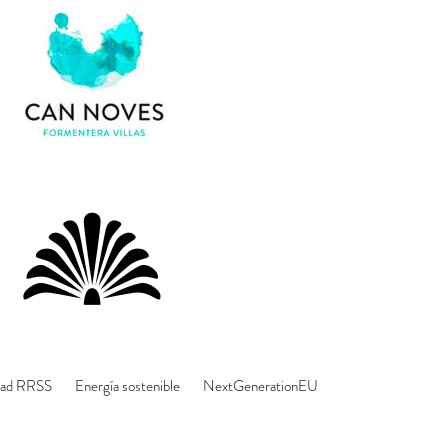
dad RRSS
Energía sostenible
NextGenerationEU