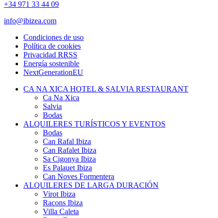
+34 971 33 44 09
info@ibizea.com
Condiciones de uso
Política de cookies
Privacidad RRSS
Energía sostenible
NextGenerationEU
CA NA XICA HOTEL & SALVIA RESTAURANT
Ca Na Xica
Salvia
Bodas
ALQUILERES TURÍSTICOS Y EVENTOS
Bodas
Can Rafal Ibiza
Can Rafalet Ibiza
Sa Cigonya Ibiza
Es Palauet Ibiza
Can Noves Formentera
ALQUILERES DE LARGA DURACIÓN
Virot Ibiza
Racons Ibiza
Villa Caleta