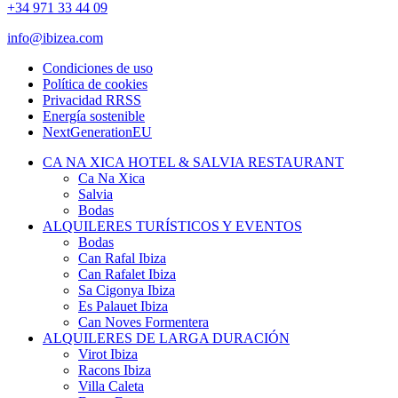
+34 971 33 44 09
info@ibizea.com
Condiciones de uso
Política de cookies
Privacidad RRSS
Energía sostenible
NextGenerationEU
CA NA XICA HOTEL & SALVIA RESTAURANT
Ca Na Xica
Salvia
Bodas
ALQUILERES TURÍSTICOS Y EVENTOS
Bodas
Can Rafal Ibiza
Can Rafalet Ibiza
Sa Cigonya Ibiza
Es Palauet Ibiza
Can Noves Formentera
ALQUILERES DE LARGA DURACIÓN
Virot Ibiza
Racons Ibiza
Villa Caleta