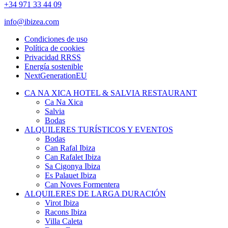
+34 971 33 44 09
info@ibizea.com
Condiciones de uso
Política de cookies
Privacidad RRSS
Energía sostenible
NextGenerationEU
CA NA XICA HOTEL & SALVIA RESTAURANT
Ca Na Xica
Salvia
Bodas
ALQUILERES TURÍSTICOS Y EVENTOS
Bodas
Can Rafal Ibiza
Can Rafalet Ibiza
Sa Cigonya Ibiza
Es Palauet Ibiza
Can Noves Formentera
ALQUILERES DE LARGA DURACIÓN
Virot Ibiza
Racons Ibiza
Villa Caleta