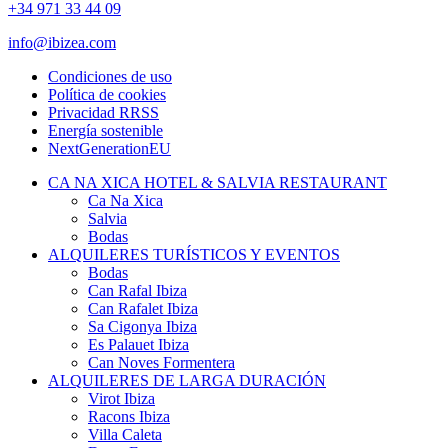
+34 971 33 44 09
info@ibizea.com
Condiciones de uso
Política de cookies
Privacidad RRSS
Energía sostenible
NextGenerationEU
CA NA XICA HOTEL & SALVIA RESTAURANT
Ca Na Xica
Salvia
Bodas
ALQUILERES TURÍSTICOS Y EVENTOS
Bodas
Can Rafal Ibiza
Can Rafalet Ibiza
Sa Cigonya Ibiza
Es Palauet Ibiza
Can Noves Formentera
ALQUILERES DE LARGA DURACIÓN
Virot Ibiza
Racons Ibiza
Villa Caleta