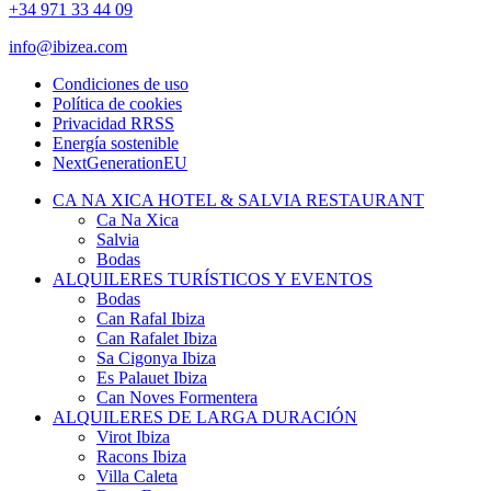
+34 971 33 44 09
info@ibizea.com
Condiciones de uso
Política de cookies
Privacidad RRSS
Energía sostenible
NextGenerationEU
CA NA XICA HOTEL & SALVIA RESTAURANT
Ca Na Xica
Salvia
Bodas
ALQUILERES TURÍSTICOS Y EVENTOS
Bodas
Can Rafal Ibiza
Can Rafalet Ibiza
Sa Cigonya Ibiza
Es Palauet Ibiza
Can Noves Formentera
ALQUILERES DE LARGA DURACIÓN
Virot Ibiza
Racons Ibiza
Villa Caleta