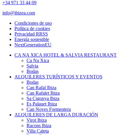
+34 971 33 44 09
info@ibizea.com
Condiciones de uso
Política de cookies
Privacidad RRSS
Energía sostenible
NextGenerationEU
CA NA XICA HOTEL & SALVIA RESTAURANT
Ca Na Xica
Salvia
Bodas
ALQUILERES TURÍSTICOS Y EVENTOS
Bodas
Can Rafal Ibiza
Can Rafalet Ibiza
Sa Cigonya Ibiza
Es Palauet Ibiza
Can Noves Formentera
ALQUILERES DE LARGA DURACIÓN
Virot Ibiza
Racons Ibiza
Villa Caleta