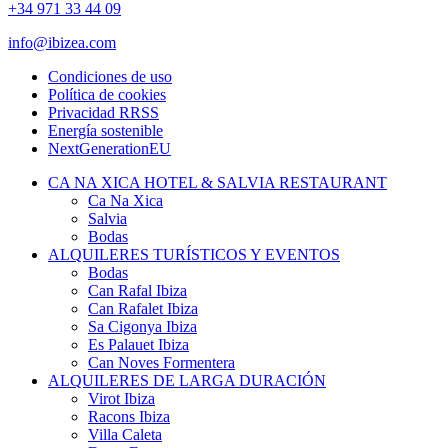
+34 971 33 44 09
info@ibizea.com
Condiciones de uso
Política de cookies
Privacidad RRSS
Energía sostenible
NextGenerationEU
CA NA XICA HOTEL & SALVIA RESTAURANT
Ca Na Xica
Salvia
Bodas
ALQUILERES TURÍSTICOS Y EVENTOS
Bodas
Can Rafal Ibiza
Can Rafalet Ibiza
Sa Cigonya Ibiza
Es Palauet Ibiza
Can Noves Formentera
ALQUILERES DE LARGA DURACIÓN
Virot Ibiza
Racons Ibiza
Villa Caleta