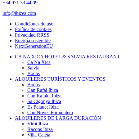
+34 971 33 44 09
info@ibizea.com
Condiciones de uso
Política de cookies
Privacidad RRSS
Energía sostenible
NextGenerationEU
CA NA XICA HOTEL & SALVIA RESTAURANT
Ca Na Xica
Salvia
Bodas
ALQUILERES TURÍSTICOS Y EVENTOS
Bodas
Can Rafal Ibiza
Can Rafalet Ibiza
Sa Cigonya Ibiza
Es Palauet Ibiza
Can Noves Formentera
ALQUILERES DE LARGA DURACIÓN
Virot Ibiza
Racons Ibiza
Villa Caleta