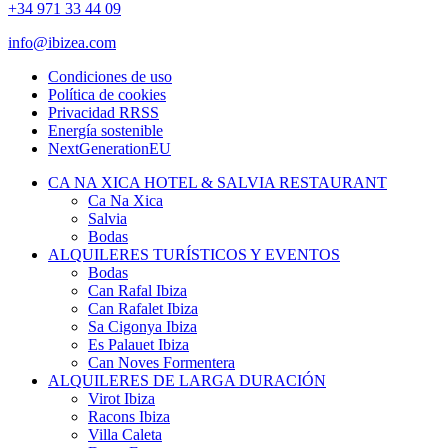
+34 971 33 44 09
info@ibizea.com
Condiciones de uso
Política de cookies
Privacidad RRSS
Energía sostenible
NextGenerationEU
CA NA XICA HOTEL & SALVIA RESTAURANT
Ca Na Xica
Salvia
Bodas
ALQUILERES TURÍSTICOS Y EVENTOS
Bodas
Can Rafal Ibiza
Can Rafalet Ibiza
Sa Cigonya Ibiza
Es Palauet Ibiza
Can Noves Formentera
ALQUILERES DE LARGA DURACIÓN
Virot Ibiza
Racons Ibiza
Villa Caleta