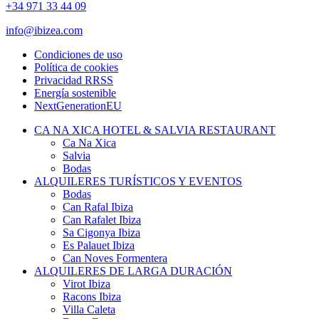
+34 971 33 44 09
info@ibizea.com
Condiciones de uso
Política de cookies
Privacidad RRSS
Energía sostenible
NextGenerationEU
CA NA XICA HOTEL & SALVIA RESTAURANT
Ca Na Xica
Salvia
Bodas
ALQUILERES TURÍSTICOS Y EVENTOS
Bodas
Can Rafal Ibiza
Can Rafalet Ibiza
Sa Cigonya Ibiza
Es Palauet Ibiza
Can Noves Formentera
ALQUILERES DE LARGA DURACIÓN
Virot Ibiza
Racons Ibiza
Villa Caleta