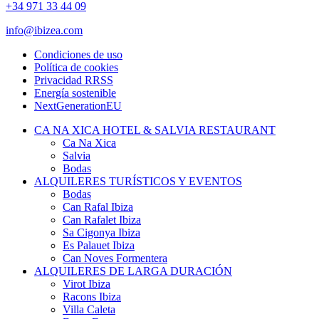
+34 971 33 44 09
info@ibizea.com
Condiciones de uso
Política de cookies
Privacidad RRSS
Energía sostenible
NextGenerationEU
CA NA XICA HOTEL & SALVIA RESTAURANT
Ca Na Xica
Salvia
Bodas
ALQUILERES TURÍSTICOS Y EVENTOS
Bodas
Can Rafal Ibiza
Can Rafalet Ibiza
Sa Cigonya Ibiza
Es Palauet Ibiza
Can Noves Formentera
ALQUILERES DE LARGA DURACIÓN
Virot Ibiza
Racons Ibiza
Villa Caleta