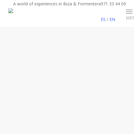
A world of experiences in Ibiza & Formentera
971 33 44 09
ME
ES
/
EN