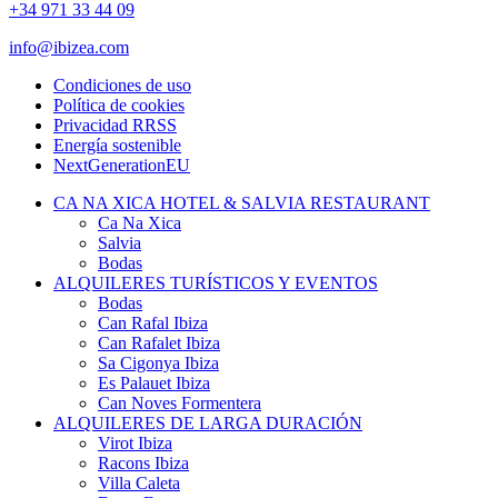
+34 971 33 44 09
info@ibizea.com
Condiciones de uso
Política de cookies
Privacidad RRSS
Energía sostenible
NextGenerationEU
CA NA XICA HOTEL & SALVIA RESTAURANT
Ca Na Xica
Salvia
Bodas
ALQUILERES TURÍSTICOS Y EVENTOS
Bodas
Can Rafal Ibiza
Can Rafalet Ibiza
Sa Cigonya Ibiza
Es Palauet Ibiza
Can Noves Formentera
ALQUILERES DE LARGA DURACIÓN
Virot Ibiza
Racons Ibiza
Villa Caleta