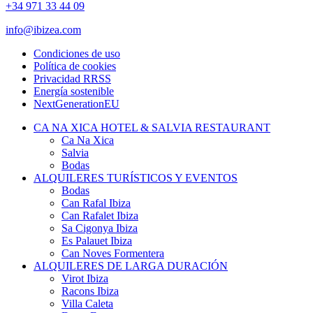
+34 971 33 44 09
info@ibizea.com
Condiciones de uso
Política de cookies
Privacidad RRSS
Energía sostenible
NextGenerationEU
CA NA XICA HOTEL & SALVIA RESTAURANT
Ca Na Xica
Salvia
Bodas
ALQUILERES TURÍSTICOS Y EVENTOS
Bodas
Can Rafal Ibiza
Can Rafalet Ibiza
Sa Cigonya Ibiza
Es Palauet Ibiza
Can Noves Formentera
ALQUILERES DE LARGA DURACIÓN
Virot Ibiza
Racons Ibiza
Villa Caleta