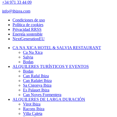
+34 971 33 44 09
info@ibizea.com
Condiciones de uso
Política de cookies
Privacidad RRSS
Energía sostenible
NextGenerationEU
CA NA XICA HOTEL & SALVIA RESTAURANT
Ca Na Xica
Salvia
Bodas
ALQUILERES TURÍSTICOS Y EVENTOS
Bodas
Can Rafal Ibiza
Can Rafalet Ibiza
Sa Cigonya Ibiza
Es Palauet Ibiza
Can Noves Formentera
ALQUILERES DE LARGA DURACIÓN
Virot Ibiza
Racons Ibiza
Villa Caleta