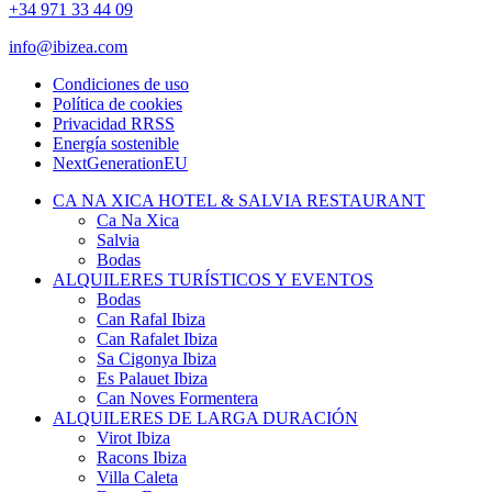
+34 971 33 44 09
info@ibizea.com
Condiciones de uso
Política de cookies
Privacidad RRSS
Energía sostenible
NextGenerationEU
CA NA XICA HOTEL & SALVIA RESTAURANT
Ca Na Xica
Salvia
Bodas
ALQUILERES TURÍSTICOS Y EVENTOS
Bodas
Can Rafal Ibiza
Can Rafalet Ibiza
Sa Cigonya Ibiza
Es Palauet Ibiza
Can Noves Formentera
ALQUILERES DE LARGA DURACIÓN
Virot Ibiza
Racons Ibiza
Villa Caleta